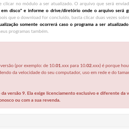
e clicar no módulo a ser atualizado. O arquivo que será envia
r em disco" e informe o drive/diretório onde o arquivo será 
pois que o download for concluído, basta clicar duas vezes sobr
tualização somente ocorrerá caso o programa a ser atualizado
 seus programas também.
ersão (por exemplo: de 10.
01
.xxx para 10.
02
.xxx) é porque ho
ndendo da velocidade do seu computador, uso em rede e do tam
da versão 9. Ela exige licenciamento exclusivo e diferente da v
conosco ou com a sua revenda.